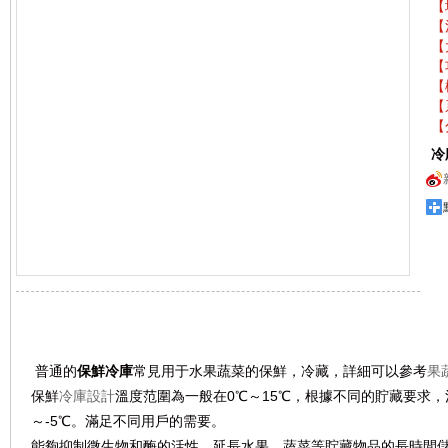
【
【
【
【
【
【
【
冷
產品詳情
普通的
保鮮冷庫
常見用于水果蔬菜的保鮮，冷藏，詳細可以參考
果
保鮮
冷庫設計
溫度范圍為一般在0℃～15℃，根據不同的貯藏要求，溫度
～-5℃。滿足不同用戶的需要。
能夠抑制微生物和酶的活性，延長水果、蔬菜等貯藏物品的長時間