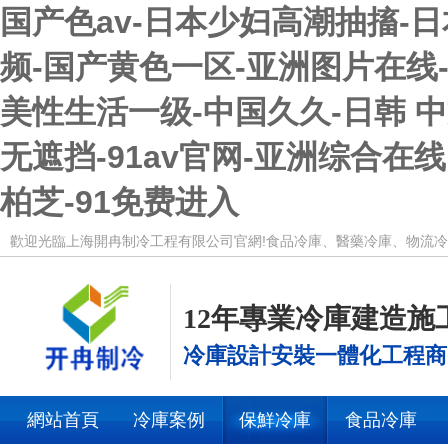
国产色av-日本少妇高潮抽搐-
频-国产黄色一区-亚洲图片在线-毛
美性生活一级-中国久久-日韩 
无遮挡-91av官网-亚洲综合在
柏芝-91免费进入
歡迎光臨上海開冉制冷工程有限公司官網!食品冷庫、醫藥冷庫、物流
12年專業冷庫建造施
冷庫設計安裝一體化工程商
網站首頁
冷庫案例
保鮮冷庫
食品冷庫