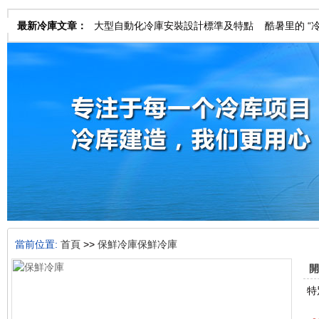
最新冷庫文章：
大型自動化冷庫安裝設計標準及特點
酷暑里的 “
錢？
當前位置:
首頁
>>
保鮮冷庫
保鮮冷庫
開
特