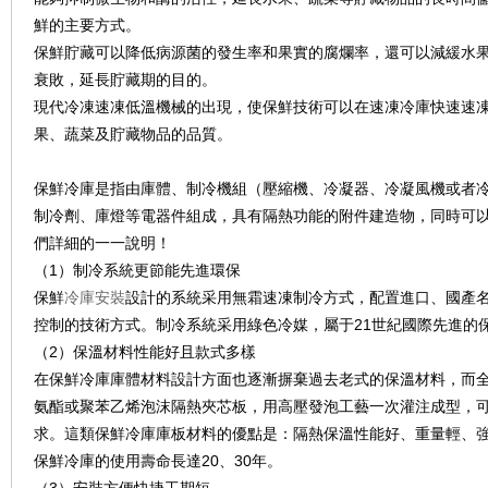
鮮的主要方式。
保鮮貯藏可以降低病源菌的發生率和果實的腐爛率，還可以減緩水果
衰敗，延長貯藏期的目的。
現代冷凍速凍低溫機械的出現，使保鮮技術可以在速凍冷庫快速速
果、蔬菜及貯藏物品的品質。
保鮮冷庫是指由庫體、制冷機組（壓縮機、冷凝器、冷凝風機或者
制冷劑、庫燈等電器件組成，具有隔熱功能的附件建造物，同時可
們詳細的一一說明！
（1）制冷系統更節能先進環保
保鮮
冷庫安裝
設計的系統采用無霜速凍制冷方式，配置進口、國產名
控制的技術方式。制冷系統采用綠色冷媒，屬于21世紀國際先進的
（2）保溫材料性能好且款式多樣
在保鮮冷庫庫體材料設計方面也逐漸摒棄過去老式的保溫材料，而
氨酯或聚苯乙烯泡沫隔熱夾芯板，用高壓發泡工藝一次灌注成型，
求。這類保鮮冷庫庫板材料的優點是：隔熱保溫性能好、重量輕、
保鮮冷庫的使用壽命長達20、30年。